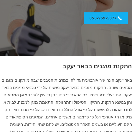
050-969-5077
התקנת מזגנים בבאר יעקב
באר יעקב הינה עיר אורבאנית גדולה ובמרבית המבנים שבה מותקנים מזגנים
מסוגים שונים. התקנת מזגנים בבאר יעקב נעשית על ידי טכנאי מזגנים בבאר
יעקב. הם בעלי ידע וניסיון רב הבא לידי ביטוי הן בייעוץ לגבי המזגן המתאים
והן בנושא התקנה, התיקון, הטיפול והתחזוקה. התאמת מזגן למבנה, לבית או
לחדר אמורה להיעשות על פי גודל החלל בו הוא נדרש, על פי מבנהו וצורתו,
מיקומו הגיאוגרפי ועל פי פרמטרים משניים אחרים. המזגנים הפופולאריים
הינם העיליים או בשמם האחר המפוצלים. יש להם שתי יחידות, חיצונית
ופנימית, המחוברות ביניהן בצנרת גז וחיווט חשמלי. המדחס, שהינו החלק