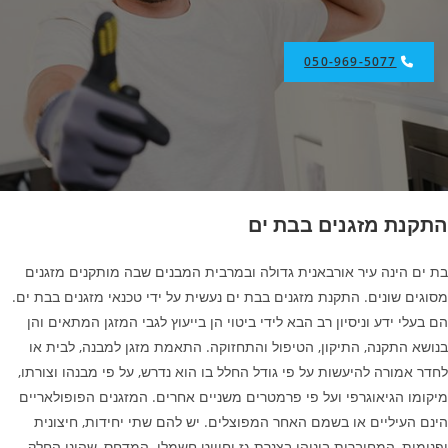
050-969-5077
התקנת מזגנים בבת ים
בת ים הינה עיר אורבאנית גדולה ובמרבית המבנים שבה מותקנים מזגנים
מסוגים שונים. התקנת מזגנים בבת ים נעשית על ידי טכנאי מזגנים בבת ים.
הם בעלי ידע וניסיון רב הבא לידי ביטוי הן בייעוץ לגבי המזגן המתאים והן
בנושא התקנה, התיקון, הטיפול והתחזוקה. התאמת מזגן למבנה, לבית או
לחדר אמורה להיעשות על פי גודל החלל בו הוא נדרש, על פי מבנהו וצורתו,
מיקומו הגיאוגרפי ועל פי פרמטרים משניים אחרים. המזגנים הפופולאריים
הינם העיליים או בשמם האחר המפוצלים. יש להם שתי יחידות, חיצונית
ופנימית, המחוברות ביניהן בצנרת גז וחיווט חשמלי. המדחס, שהינו החלק