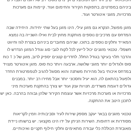
ביניהם במפרטים, בתפוקות הקירור והחימום ועוד. קיימות גם מערכות
מרכזיות, מזגני אינוורטר ועוד.
מזגן מפוצל, הנקרא גם מזגן עילי, הינו מזגן בעל שתי יחידות. היחידה שבה
המדחס עם מרכיבים נוספים מותקנת מחוץ לבית ואילו השנייה בה נמצא
המאייד וחלקים נוספים, בתוכו. שניהם מחוברים ביניהם בצנרת לגז וחיווט
חשמלי. טכנאי מזגנים יכול לייעץ לכל לקוח לגבי סוג וגודל המזגן הנדרש לו
והדבר תלוי בעיקר בגודל החלל. לחדרים קטנים יספיק לרוב, מזגן של כ 1 כוח
סוס ולגדולים יותר מזגני שלושה, ארבעה ויותר כוח סוס. מזגן אינוורטר מצויד
במדחס איכותי בעל מהירות משתנה והוא מסוגל להגיב לטמפרטורת החדר
ולפעול בהתאם לה, הוא יעיל וחסכוני יותר אבל מחירו רב יותר. במבנים
גדולים דוגמת משרדים, חנויות ענק ועוד יש צורך בהתקנת מערכות מיני
מרכזיות או מערכות מרכזיות אשר עוצמת הקירור שלהן גבוהה בהרבה. כאן יש
לתכנן היטב את ההתקנה.
טכנאי מזגנים בבאר יעקב מספק שירות לעיר וסביבותיה וזמין לקריאות
מסודרות או דחופות. השירות הניתן על ידו הינו מקצועי. יש ברשותו ניידת
מאובזרת הכוללת כלי עבודה מתאימים וחלקי חילוף תקניים ואיכותיים.