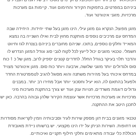
ביניהם במפרטים, בתפוקות הקירור והחימום ועוד. קיימות גם מערכות
מרכזיות, מזגני אינוורטר ועוד.
מזגן מפוצל, הנקרא גם מזגן עילי, הינו מזגן בעל שתי יחידות. היחידה שבה
המדחס עם מרכיבים נוספים מותקנת מחוץ לבית ואילו השנייה בה נמצא
המאייד וחלקים נוספים, בתוכו. שניהם מחוברים ביניהם בצנרת לגז וחיווט
חשמלי. טכנאי מזגנים יכול לייעץ לכל לקוח לגבי סוג וגודל המזגן הנדרש לו
והדבר תלוי בעיקר בגודל החלל. לחדרים קטנים יספיק לרוב, מזגן של כ 1 כוח
סוס ולגדולים יותר מזגני שלושה, ארבעה ויותר כוח סוס. מזגן אינוורטר מצויד
במדחס איכותי בעל מהירות משתנה והוא מסוגל להגיב לטמפרטורת החדר
ולפעול בהתאם לה, הוא יעיל וחסכוני יותר אבל מחירו רב יותר. במבנים
גדולים דוגמת משרדים, חנויות ענק ועוד יש צורך בהתקנת מערכות מיני
מרכזיות או מערכות מרכזיות אשר עוצמת הקירור שלהן גבוהה בהרבה. כאן יש
לתכנן היטב את ההתקנה.
טכנאי מזגנים בבית דגן מספק שירות לעיר וסביבותיה וזמין לקריאות מסודרות
או דחופות. השירות הניתן על ידו הינו מקצועי. יש ברשותו ניידת מאובזרת
הכוללת כלי עבודה מתאימים וחלקי חילוף תקניים ואיכותיים.