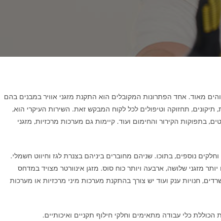
והים מאוד. אחד הפתרונות המקובלים הוא התקנת מזגני אוויר במבנים בהם
יקונים, תחזוקה וטיפולים לכל לקוח המבקש זאת. השירות העיקרי הוא,
ם, בתפוקות הקירור והחימום ועוד. קיימות גם מערכות מרכזיות, מזגני
חלקים נוספים, בתוכו. שניהם מחוברים ביניהם בצנרת לגז וחיווט חשמלי.
וגודל המזגן הנדרש לו והדבר תלוי בעיקר בגודל החלל. לחדרים קטנים יספיק לרוב, מזגן של כ 1 כוח סוס ולגדולים יותר מזגני שלושה, ארבעה ויותר כוח סוס. מזגן אינוורטר מצויד במדחס
דים, חנויות ענק ועוד יש צורך בהתקנת מערכות מיני מרכזיות או מערכות
ת הכוללת כלי עבודה מתאימים וחלקי חילוף תקניים ואיכותיים.