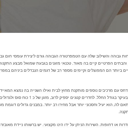
חות גבוהה והשילוב שלה עם הטמפרטורה הגבוהה גורם ליצירת עומסי חום גב
הבתים הפרטיים קיים בה מאוד. טכנאי מזגנים בגבעת שמואל מבצע התקנות, ת
ריים ביותר הם המפוצלים וקיימים מספר רב של דגמים הנבדלים ביניהם במפרטי
מדחס עם מרכיבים נוספים מותקנת מחוץ לבית ואילו השנייה בה נמצא המאייד ו
טכנאי מזגנים יכול לייעץ לכל לקוח לגבי סוג 
לה, הוא יעיל וחסכוני יותר אבל מחירו רב יותר. במבנים גדולים דוגמת משר
קנה.
ות או דחופות. השירות הניתן על ידו הינו מקצועי. יש ברשותו ניידת מאובזר