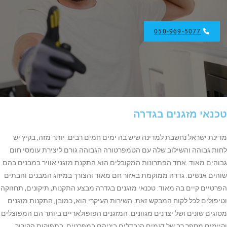
050-969-5077
טכנאי מזגנים בגדרה
מדינת ישראל נחשבת למדינה שיש בה ימים חמים רבים. יותר מזה, בקיץ יש
לחות גבוהה והשילוב שלה עם הטמפרטורה הגבוהה גורם ליצירת עומסי חום
גבוהים מאוד. אחד הפתרונות המקובלים הוא התקנת מזגני אוויר במבנים בהם
שוהים אנשים. גדרה ממוקמת באזור חם מאוד והצורך במיזוג המבנים והבתים
הפרטיים קיים בה מאוד. טכנאי מזגנים בגדרה מבצע התקנות, תיקונים, תחזוקה
וטיפולים לכל לקוח המבקש זאת. השירות העיקרי הוא, כמובן, התקנות מזגנים
מסוגים שונים ושל יצרנים מגוונים. המזגנים הפופולאריים ביותר הם המפוצלים
וקיימים מספר רב של דגמים הנבדלים ביניהם במפרטים, בתפוקות הקירור