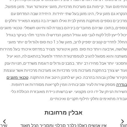
והחימום ועוד. קיימות גם מערכות מרכזיות, מזגני אינוורטר ועוד. מזגן מפוצל,
הנקרא גם מזגן עילי, הינו מזגן בעל שתי יחידות. היחידה שבה המדחס עם
מרכיבים נוספים מותקנת מחוץ לבית ואילו השנייה בה נמצא המאייד וחלקים
נוספים, בתוכו. שניהם מחוברים ביניהם בצנרת לגז וחיווט חשמלי. טכנאי מזגנים
יכול לייעץ לכל לקוח לגבי סוג וגודל המזגן הנדרש לו והדבר תלוי בעיקר בגודל
החלל. לחדרים קטנים יספיק לרוב, מזגן של כ 1 כוח סוס ולגדולים יותר מזגני
שלושה, ארבעה ויותר כוח סוס. מזגן אינוורטר מצויד במדחס איכותי בעל מהירות
משתנה והוא מסוגל להגיב לטמפרטורת החדר ולפעול בהתאם לה, הוא יעיל
וחסכוני יותר אבל מחירו רב יותר. במבנים גדולים דוגמת משרדים, חנויות ענק
ועוד יש צורך בהתקנת מערכות מיני מרכזיות או מערכות מרכזיות אשר עוצמת
הקירור שלהן גבוהה בהרבה. כאן יש לתכנן היטב את ההתקנה.
טכנאי מזגנים
בגדרה
מספק שירות לעיר וסביבותיה וזמין לקריאות מסודרות או דחופות.
השירות הניתן על ידו הינו מקצועי. יש ברשותו ניידת מאובזרת הכוללת כלי
עבודה מתאימים וחלקי חילוף תקניים ואיכותיים.
אבלין מרחובות
ום!
אין אנשים כאלו! כלכך סבלני ומסביר הכל מאוד
שירו