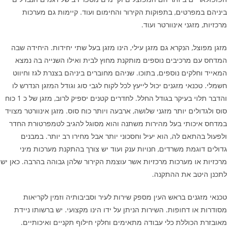
ביניהם במפרטים, בתפוקות הקירור והחימום ועוד. קיימות גם מערכות
מרכזיות, מזגני אינוורטר ועוד.
מזגן מפוצל, הנקרא גם מזגן עילי, הינו מזגן בעל שתי יחידות. היחידה שבה
המדחס עם מרכיבים נוספים מותקנת מחוץ לבית ואילו השנייה בה נמצא
המאייד וחלקים נוספים, בתוכו. שניהם מחוברים ביניהם בצנרת לגז וחיווט
חשמלי. טכנאי מזגנים יכול לייעץ לכל לקוח לגבי סוג וגודל המזגן הנדרש לו
והדבר תלוי בעיקר בגודל החלל. לחדרים קטנים יספיק לרוב, מזגן של כ 1 כוח
סוס ולגדולים יותר מזגני שלושה, ארבעה ויותר כוח סוס. מזגן אינוורטר מצויד
במדחס איכותי בעל מהירות משתנה והוא מסוגל להגיב לטמפרטורת החדר
ולפעול בהתאם לה, הוא יעיל וחסכוני יותר אבל מחירו רב יותר. במבנים
גדולים דוגמת משרדים, חנויות ענק ועוד יש צורך בהתקנת מערכות מיני
מרכזיות או מערכות מרכזיות אשר עוצמת הקירור שלהן גבוהה בהרבה. כאן יש
לתכנן היטב את ההתקנה.
טכנאי מזגנים בראש העין מספק שירות לעיר וסביבותיה וזמין לקריאות
מסודרות או דחופות. השירות הניתן על ידו הינו מקצועי. יש ברשותו ניידת
מאובזרת הכוללת כלי עבודה מתאימים וחלקי חילוף תקניים ואיכותיים.