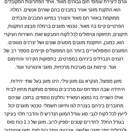
גורם ליצירת עומסי חום גבוהים מאוד. אחד הפתרונות המקובלים
הוא התקנת מזגני אוויר במבנים בהם שוהים אנשים. רמלה
ממוקמת באזור חם מאוד והצורך במיזוג המבנים והבתים
הפרטיים קיים בה מאוד. טכנאי מזגנים ברמלה מבצע התקנות,
תיקונים, תחזוקה וטיפולים לכל לקוח המבקש זאת. השירות העיקרי
הוא, כמובן, התקנות מזגנים מסוגים שונים ושל יצרנים מגוונים.
המזגנים הפופולאריים ביותר הם המפוצלים וקיימים מספר רב של
דגמים הנבדלים ביניהם במפרטים, בתפוקות הקירור והחימום
ועוד. קיימות גם מערכות מרכזיות, מזגני אינוורטר ועוד.
מזגן מפוצל, הנקרא גם מזגן עילי, הינו מזגן בעל שתי יחידות.
היחידה שבה המדחס עם מרכיבים נוספים מותקנת מחוץ לבית
ואילו השנייה בה נמצא המאייד וחלקים נוספים, בתוכו. שניהם
מחוברים ביניהם בצנרת לגז וחיווט חשמלי. טכנאי מזגנים יכול
לייעץ לכל לקוח לגבי סוג וגודל המזגן הנדרש לו והדבר תלוי בעיקר
בגודל החלל. לחדרים קטנים יספיק לרוב, מזגן של כ 1 כוח סוס
ולגדולים יותר מזגני שלושה, ארבעה ויותר כוח סוס. מזגן אינוורטר