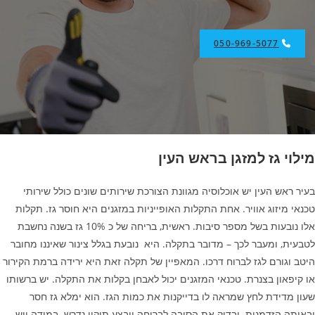
050-969-5077
מילוי גז למזגן בראש העין
בעיר ראש העין יש אוכלוסיה מגוונת הצורכת שירותים שונים כולל שירותי
טכנאי מיזוג אוויר. אחת התקלות האופייניות במזגנים היא חוסר גז. תקלות
אלו נובעות בשל מספר סיבות. ראשית, בריחה של כ 10% גז בשנה נחשבת
לטבעית, ומעבר לכך – מדובר בתקלה. היא נובעת בגלל צינור שאיננו מחובר
היטב וגורם לגז לברוח דרכו. המאפיין של תקלה זאת היא ירידה ברמת הקירור
או קיפאון בצנרת. טכנאי המזגנים יכול לאבחן בקלות את התקלה. יש ברשותו
שעון מדידת לחץ שמראה לו בדייקנות את כמות הגז. הוא ימלא גז חסר
ובאותה הזדמנות יבדוק את הסיבה לבריחה ויבצע תיקון נדרש. במידה ויש