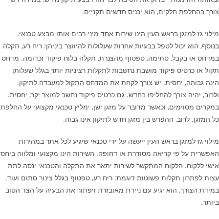
צורך בהחלפת חלקים, הוא יכניס חדשים תקניים.
מילוי גז למזגן בראש העין הינו שירות אחד מיני רבים אותו מבצע טכנאי.
בנוסף, הוא יכול לטפל בבעיות אחרות שעלולות להיווצר ביניהן: ריח רע, תקלה
במדחס או בקבל, סתימה, טפטוף מהצנרת, תקלה בלוח פיקוד וכדומה. מדחס
תקול או כרטיס פיקוד מושבת נחשבות לתקלות רציניות יותר בגלל שעלותן
הינה גבוהה, יחסית. יש צורך לקחת את המדחס התקול למעבדה לתיקון.
ולרוב, יהיה צורך להחליפו בחדש. גם כרטיס פיקוד נחשב למוצר יקר, יחסית.
במקרים מסוימים, וכאשר מדובר על מזגן ישן, ימליץ טכנאי מקצועי על החלפת
כל המזגן. לרוב, ההפרש בין מזגן חדש לתיקון אינו גבוה.
מילוי גז למזגן בראש העין ייעשה על ידי טכנאי שיגיע לכל אתר במהירות
האפשרית על פי קריאה מסודרת או דחופה. השירות הינו מקצועי ומלווה ביחס
אישי ללקוח. הלקוח המתקשר לשירות יתאר את התקלה והטכנאי ינסה לתת
עצות לפתרון תקלות פשוטות דוגמת: ריח רע, טפטוף בגלל צינור סתום ועוד.
במידת הצורך, הוא יגיע עם ניידת מאובזרת ויפתור את הבעיה על הצד הטוב
ביותר.