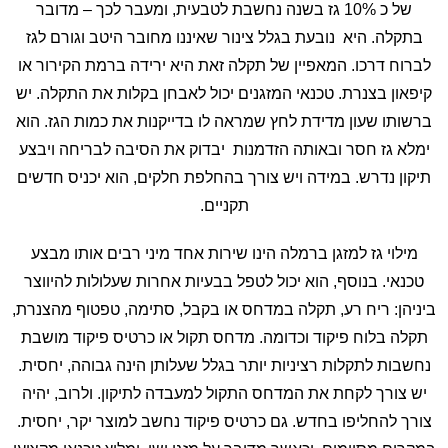
של כ 10% גז בשנה נחשבת לטבעית, ומעבר לכך – מדובר
בתקלה. היא נובעת בגלל צינור שאיננו מחובר היטב וגורם לגז
לברוח דרכו. המאפיין של תקלה זאת היא ירידה ברמת הקירור או
קיפאון בצנרת. טכנאי המזגנים יכול לאבחן בקלות את התקלה. יש
ברשותו שעון מדידת לחץ שמראה לו בדייקנות את כמות הגז. הוא
ימלא גז חסר ובאותה הזדמנות יבדוק את הסיבה לבריחה ויבצע
תיקון נדרש. במידה ויש צורך בהחלפת חלקים, הוא יכניס חדשים
תקניים.
מילוי גז למזגן ברמלה הינו שירות אחד מיני רבים אותו מבצע
טכנאי. בנוסף, הוא יכול לטפל בבעיות אחרות שעלולות להיווצר
ביניהן: ריח רע, תקלה במדחס או בקבל, סתימה, טפטוף מהצנרת,
תקלה בלוח פיקוד וכדומה. מדחס תקול או כרטיס פיקוד מושבת
נחשבות לתקלות רציניות יותר בגלל שעלותן הינה גבוהה, יחסית.
יש צורך לקחת את המדחס התקול למעבדה לתיקון. ולרוב, יהיה
צורך להחליפו בחדש. גם כרטיס פיקוד נחשב למוצר יקר, יחסית.