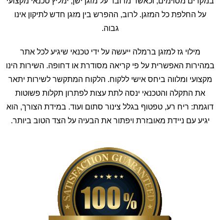
במקרים מסוימים, וכאשר מדובר על מזגן ישן, ימליץ טכנאי מקצועי
על החלפת כל המזגן. לרוב, ההפרש בין מזגן חדש לתיקון אינו
גבוה.
מילוי גז למזגן ברמלה ייעשה על ידי טכנאי שיגיע לכל אתר
במהירות האפשרית על פי קריאה מסודרת או דחופה. השירות הינו
מקצועי ומלווה ביחס אישי ללקוח. הלקוח המתקשר לשירות יתאר
את התקלה והטכנאי ינסה לתת עצות לפתרון תקלות פשוטות
דוגמת: ריח רע, טפטוף בגלל צינור סתום ועוד. במידת הצורך, הוא
יגיע עם ניידת מאובזרת ויפתור את הבעיה על הצד הטוב ביותר.