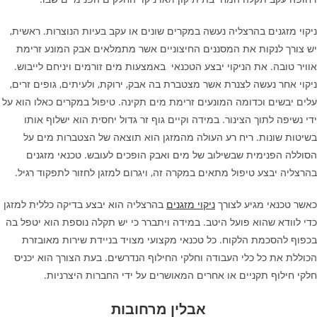
ניקוי מזגנים בהרצליה נעשה במקרים שונים או עקב בעיות הנוצרות. ראשית,
יש צורך לנקות את המסננים החיצוניים אשר מתמלאים אבק המונע זרימת
אוויר טובה. את הניקוי יבצע הטכנאי באמצעות מים זורמים ויניחם לייבוש.
ניקוי אחר נעשה לצנרת אשר מצטברת בה אבק, ירוקת, ולעיתים, גופים זרים,
עלים יבשים וכדומה המונעים זרימת מים תקינה. טיפול במקרים כאלו הוא על
ידי נשיפה לתוך הצינור. במידה וקיים גוף זר גדול יחסית הוא ישלוף אותו
בשיטות שונות. ריח רע העולה מהמזגן הוא תוצאה של הצטברות מים על
הסוללה הפנימית שבשילוב של מים ואבק הופכים לעובש. טכנאי מזגנים
בהרצליה יבצע טיפול מתאים במקרה זה, ויגרום למזגן לחזור לתפקוד רגיל.
כאשר טכנאי מגיע לצורך
ניקוי מזגנים
בהרצליה הוא יבצע בדיקה כללית למזגן
כדי לוודא שהוא פועל היטב. במידה ויתברר כי יש תקלה נוספת הוא יטפל בה
בכפוף להסכמת הלקוח. כל טכנאי מקצועי מצויד בניידת שירות מאובזרת
הכוללת את כל כלי העבודה וחלקי החילוף הנדרשים. בעת הצורך הוא יכניס
חלקי חילוף תקניים או אחרים המאושרים על ידי החברות היצרניות.
אבלין מרחובות