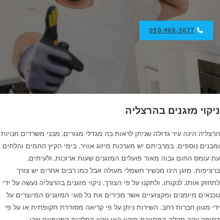
050-969-5077
ניקוי מזגנים בהרצליה
הרצליה הינה עיר גדולה שניתן לראות בה מגדלי מגורים, מבני משרדים חנויות
ומבנים נוספים. במרביתם יש מערכות מיזוג אוויר. בימי הקיץ החמים והלחים
עת עומס החום גבוה מאוד פועלים המזגנים שעות ארוכות, ולעיתים,
ברציפות. מזגן הינו מכשיר חשמלי מעולה אבל כמו רבים אחרים יש צורך
לתחזק אותו, לנקותו, ולתקנו על פי הצורך. ניקוי מזגנים בהרצליה נעשה על ידי
טכנאים מיומנים ומקצועיים אשר מכירים את כל סוגי המזגנים המיוצרים על
ידי מגוון חברות רחב. השירות ניתן על פי קריאה מסודרת תקופתית או על פי
דחופה עקב תקלה המחייבת תיקון ו/או ניקוי החלקים הפנימיים שבו.