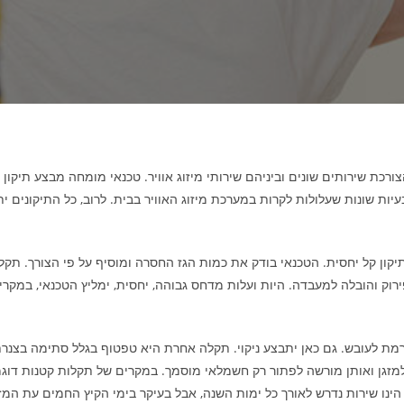
רכת שירותים שונים וביניהם שירותי מיזוג אוויר. טכנאי מומחה מבצע תיקון מז
ת שונות שעלולות לקרות במערכת מיזוג האוויר בבית. לרוב, כל התיקונים ית
 התיקון קל יחסית. הטכנאי בודק את כמות הגז החסרה ומוסיף על פי הצורך. 
ק והובלה למעבדה. היות ועלות מדחס גבוהה, יחסית, ימליץ הטכנאי, במקרים
לעובש. גם כאן יתבצע ניקוי. תקלה אחרת היא טפטוף בגלל סתימה בצנרת. ג
מזגן ואותן מורשה לפתור רק חשמלאי מוסמך. במקרים של תקלות קטנות דוגמת
ן הינו שירות נדרש לאורך כל ימות השנה, אבל בעיקר בימי הקיץ החמים עת המ