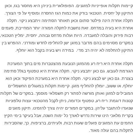
קיימות תקלות אופייניות למזגנים. הפופולארית ביניהן היא מחסור בגז, וכאן
התיקון קל יחסית. הטכנאי בודק את כמות הגז החסרה ומוסיף על פי הצורך.
תקלה אחרת הינה פילטר סתום וכאן תאותר הסתימה ויתבצע ניקוי. תקלה
אחרת היא בעיה במדחס. זאת נחשבת לתקלה חמורה יותר המחייבת, פעמים
רבות פירוק והובלה למעבדה. היות ועלות מדחס גבוהה, יחסית, ימליץ הטכנאי,
במקרים מסוימים בהם מדובר במזגן ישן להחליפו לחדש ומודרני. ההפרש בין
התיקון להחלפה לא יהיה רב מדי. במידה ויש בעיה בקבל הוא יוחלף.
תקלה אחרת היא ריח רע מהמזגן הנובעת מהצטברות מים בתוך המערכת
הגורמת לעובש. גם כאן יתבצע ניקוי. תקלה אחרת היא טפטוף בגלל סתימה
בצנרת. גם כאן יש לבצע ניקוי. תקלה אחרת היא במערכת הפיקוד וכאן הוא
יוחלף, או ששוב, יומלץ להחליף מזגן. קיימות תקלות במעגלים החשמליים
המובילים למזגן ואותן מורשה לפתור רק חשמלאי מוסמך. במקרים של תקלות
קטנות דוגמת: ריח רע, טפטוף וכדומה, ניתן לקבל מהטכנאי עצות טלפוניות
שנועדו להתגבר עליהן. במקרים חמורים יהיה צורך להזמינו. תיקון מזגנים
בקרית מלאכי הינו שירות נדרש לאורך כל ימות השנה, אבל בעיקר בימי הקיץ
החמים עת המזגנים פועלים שעות רבות, ולעיתים, ברציפות. כך, שהסבירות
לתקלות בהם עולה מאוד.