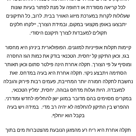
לכל קריאה מסודרת או דחופה על מנת לפתור בעיות שונות
שעלולות לקרות במערכת מיזוג האוויר בבית. לרוב, כל התיקונים
יתבצעו באופן מקצועי במקום, ובמידת הצורך, יילקחו חלקים
תקולים למעבדות לצורך תיקונם היסודי.
קיימות תקלות אופייניות למזגנים. הפופולארית ביניהן היא מחסור
בגז, וכאן התיקון קל יחסית. הטכנאי בודק את כמות הגז החסרה
ומוסיף על פי הצורך. תקלה אחרת הינה פילטר סתום וכאן תאותר
הסתימה ויתבצע ניקוי. תקלה אחרת היא בעיה במדחס. זאת
נחשבת לתקלה חמורה יותר המחייבת, פעמים רבות פירוק והובלה
למעבדה. היות ועלות מדחס גבוהה, יחסית, ימליץ הטכנאי,
במקרים מסוימים בהם מדובר במזגן ישן להחליפו לחדש ומודרני.
ההפרש בין התיקון להחלפה לא יהיה רב מדי. במידה ויש בעיה
בקבל הוא יוחלף.
תקלה אחרת היא ריח רע מהמזגן הנובעת מהצטברות מים בתוך